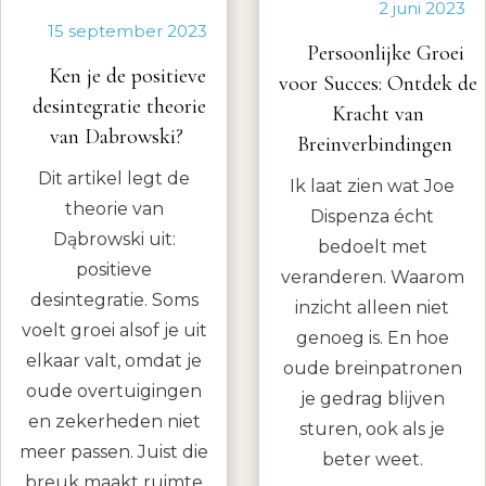
2 juni 2023
15 september 2023
Persoonlijke Groei
Ken je de positieve
voor Succes: Ontdek de
desintegratie theorie
Kracht van
van Dabrowski?
Breinverbindingen
Dit artikel legt de
Ik laat zien wat Joe
theorie van
Dispenza écht
Dąbrowski uit:
bedoelt met
positieve
veranderen. Waarom
desintegratie. Soms
inzicht alleen niet
voelt groei alsof je uit
genoeg is. En hoe
elkaar valt, omdat je
oude breinpatronen
oude overtuigingen
je gedrag blijven
en zekerheden niet
sturen, ook als je
meer passen. Juist die
beter weet.
breuk maakt ruimte