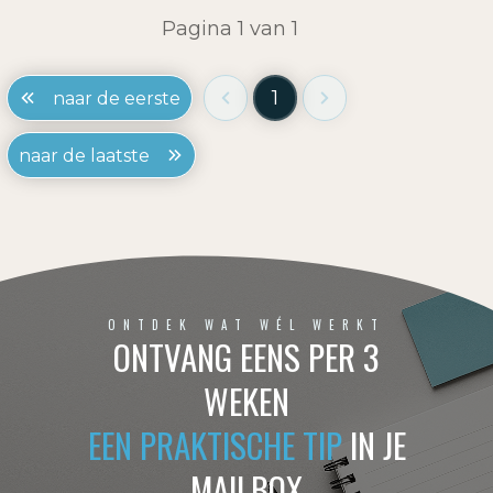
Pagina
1
van
1
1
naar de eerste
naar de laatste
ONTDEK WAT WÉL WERKT
ONTVANG EENS PER 3
WEKEN
EEN PRAKTISCHE TIP
IN JE
MAILBOX