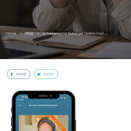
Home
|
Blog
|
Ik had enorme faalangst tijdens mijn eerste spreekklus
SHARE
TWEET