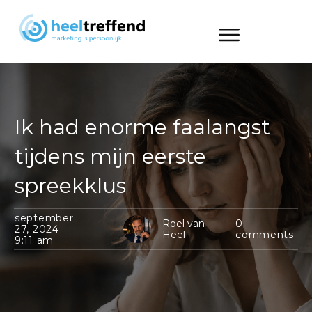
Ik had enorme faalangst
tijdens mijn eerste
spreekklus
september
Roel van
0
27, 2024
Heel
comments
9:11 am