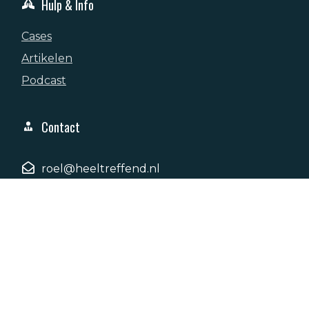
Hulp & Info
Cases
Artikelen
Podcast
Contact
roel@heeltreffend.nl
+31 6 415 36 057
Basielhof 65, 4907AH, Oosterhout
© Copyright
2026
. All rights reserved.