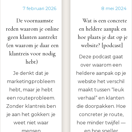
7 februari 2026
8 mei 2024
De voornaamste
Wat is een concrete
reden waarom je online
en heldere aanpak en
geen klanten aantrekt
hoe plaats je dat op je
(en waarom je daar een
website? [podcast]
klantreis voor nodig
Deze podcast gaat
hebt)
over waarom een
Je denkt dat je
heldere aanpak op je
marketingprobleem
website het verschil
hebt, maar je hebt
maakt tussen “leuk
een routeprobleem.
verhaal” en klanten
Zonder klantreis ben
die doorpakken. Hoe
je aan het gokken: je
concreter je route,
weet niet waar
hoe minder twijfel —
mensen
en hoe sneller