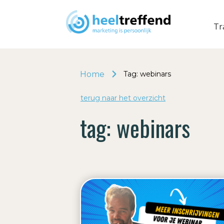
Tr
Home
Tag: webinars
terug naar het o
v
erzicht
tag:
webinars