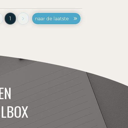
1
naar de laatste
EN
ILBOX