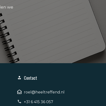
den we
Contact
roel@heeltreffend.nl
+31 6 415 36 057