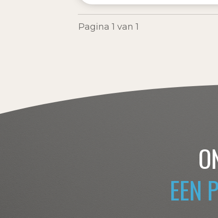
Pagina
1
van
1
O
EEN 