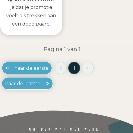
je dat je promotie
voelt als trekken aan
een dood paard.
Pagina
1
van
1
1
naar de eerste
naar de laatste
ONTDEK WAT WÉL WERKT