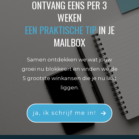
ONTVANG EENS PER 3
WEKEN
EEN PRAKTISCHE TIP
IN JE
MAILBOX
Samen ontdekken we wat jouw
groei nu blokkeert en vinden we de
5 grootste winkansen die je nu laat
liggen.
ja, ik schrijf me in!