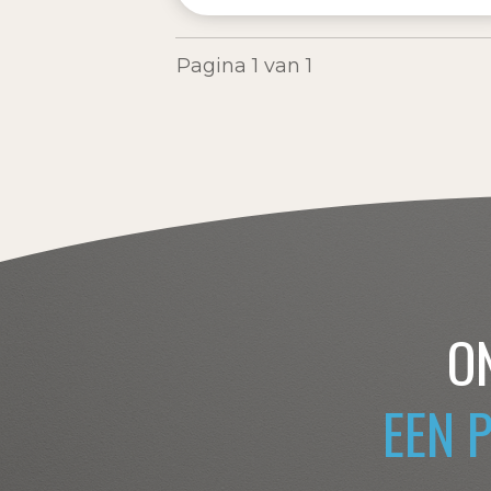
Pagina
1
van
1
O
EEN 