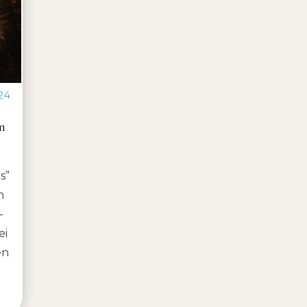
24
n
s”
n
-
ei
en