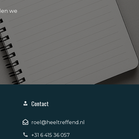
den we
Contact
roel@heeltreffend.nl
+31 6 415 36 057