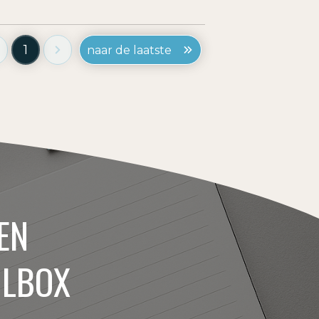
1
naar de laatste
EN
ILBOX