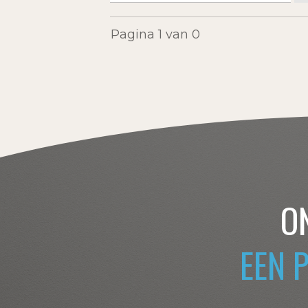
naar:
Pagina
1
van
0
O
EEN 