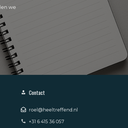
den we
Contact
roel@heeltreffend.nl
+31 6 415 36 057