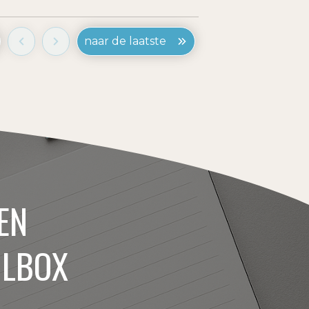
naar de laatste
EN
ILBOX