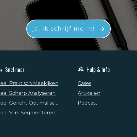
ja, ik schrijf me in!
Snel naar
Hulp & Info
eel Praktisch Meekijken
Cases
eel Scherp Analyseren
Artikelen
Heel Gericht Optimaliseren
Podcast
eel Slim Segmenteren