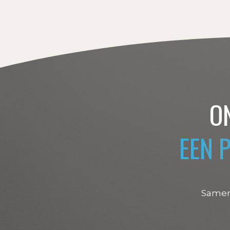
O
EEN 
Samen