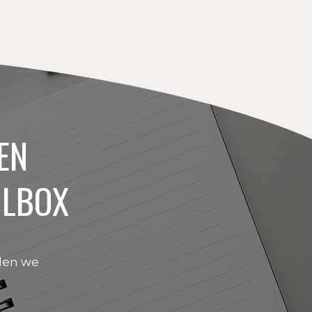
EN
ILBOX
den we