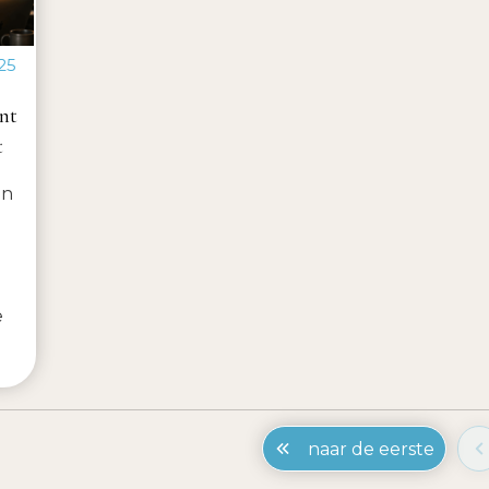
25
nt
t
an
n
e
naar de eerste