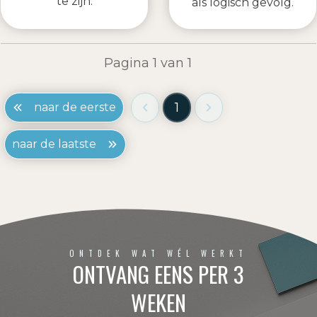
te zijn.
als logisch gevolg.
Pagina
1
van
1
1
naar de eerste
naar de laatste
ONTDEK WAT WÉL WERKT
ONTVANG EENS PER 3
WEKEN