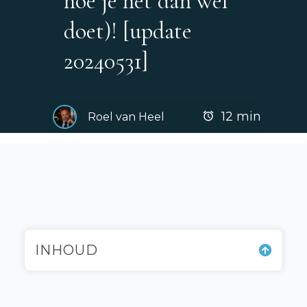
hoe je het dan wel
doet)! [update
20240531]
12
min
Roel van Heel
INHOUD