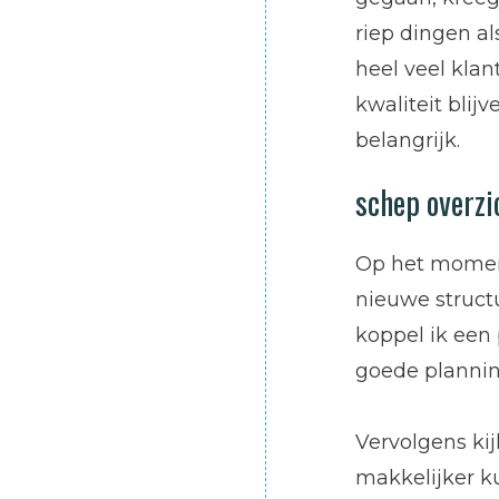
riep dingen al
heel veel klan
kwaliteit blijv
belangrijk.
schep overzi
Op het moment
nieuwe structu
koppel ik een 
goede plannin
Vervolgens kij
makkelijker k