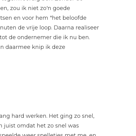
n, zou ik niet zo'n goede
atsen en voor hem "het beloofde
inuten de vrije loop. Daarna realiseer
tot de ondernemer die ik nu ben.
 En daarmee knip ik deze
 lang hard werken. Het ging zo snel,
en juist omdat het zo snel was
 speelde weer spelletjes met me, en