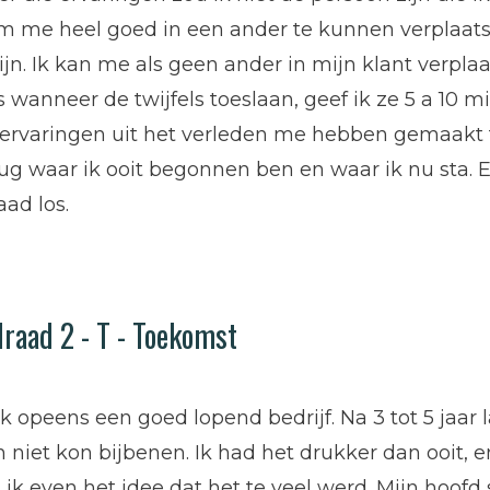
m me heel goed in een ander te kunnen verplaatse
jn. Ik kan me als geen ander in mijn klant verpla
s wanneer de twijfels toeslaan, geef ik ze 5 a 10 m
e ervaringen uit het verleden me hebben gemaakt 
rug waar ik ooit begonnen ben en waar ik nu sta.
ad los.
raad 2 - T - Toekomst
 ik opeens een goed lopend bedrijf. Na 3 tot 5 jaar
n niet kon bijbenen. Ik had het drukker dan ooit, 
ik even het idee dat het te veel werd. Mijn hoofd