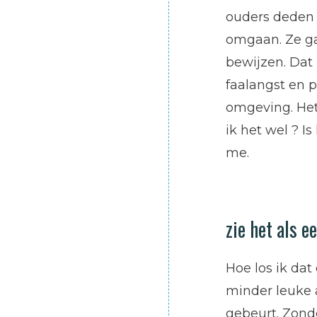
ouders deden 
omgaan. Ze gav
bewijzen. Dat 
faalangst en 
omgeving. Het
ik het wel ? I
me.
zie het als 
Hoe los ik dat
minder leuke a
gebeurt. Zonde