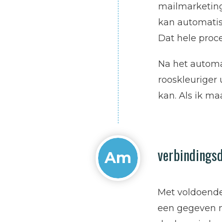
mailmarketing 
kan automatise
Dat hele proc
Na het automa
rooskleuriger 
kan. Als ik ma
verbindings
Am
Met voldoende 
een gegeven m