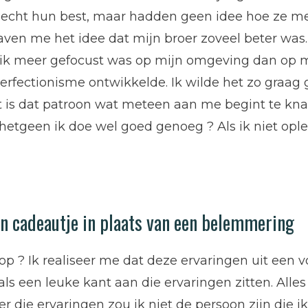
echt hun best, maar hadden geen idee hoe ze m
en me het idee dat mijn broer zoveel beter was. H
ik meer gefocust was op mijn omgeving dan op mez
perfectionisme ontwikkelde. Ik wilde het zo graag
 is dat patroon wat meteen aan me begint te knag
s hetgeen ik doe wel goed genoeg ? Als ik niet opl
een cadeautje in plaats van een belemmering
 op ? Ik realiseer me dat deze ervaringen uit een 
ls een leuke kant aan die ervaringen zitten. Alles
r die ervaringen zou ik niet de persoon zijn die 