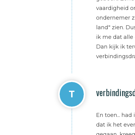
vaardigheid o
ondernemer zi
land" zien. Du
ik me dat all
Dan kijk ik te
verbindingsdra
verbindingsd
T
En toen... had
dat ik het eve
gegaan, kreeg 