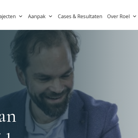
ajecten
Aanpak
Cases & Resultaten
Over Roel
aan