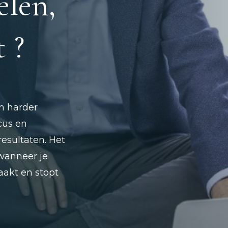
elen,
t ?
m harder
cus en
esultaten. Het
 wanneer je
aakt en stopt