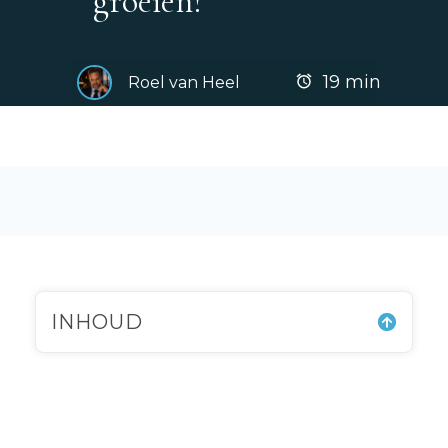
groeien?
19
min
Roel van Heel
INHOUD