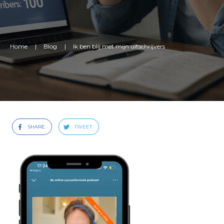
Home
|
Blog
|
Ik ben blij met mijn uitschrijvers
SHARE
TWEET