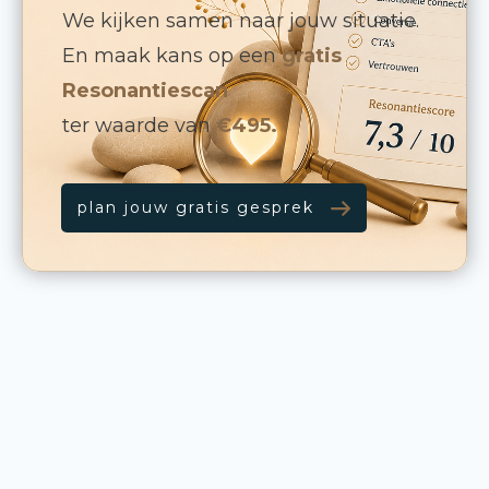
We kijken samen naar jouw situatie.
En maak kans op een
gratis
Resonantiescan
ter waarde van
€495.
plan jouw gratis gesprek