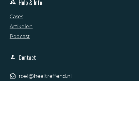
Hulp & Info
Cases
Artikelen
Podcast
Contact
roel@heeltreffend.nl
+31 6 415 36 057
Basielhof 65, 4907AH, Oosterhout
© Copyright
2026
. All rights reserved.