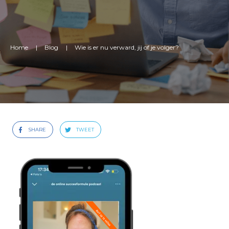
Home
|
Blog
|
Wie is er nu verward, jij of je volger?
SHARE
TWEET