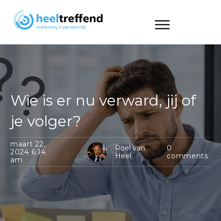
Wie is er nu verward, jij of
je volger?
maart 22,
Roel van
0
2024 6:14
Heel
comments
am