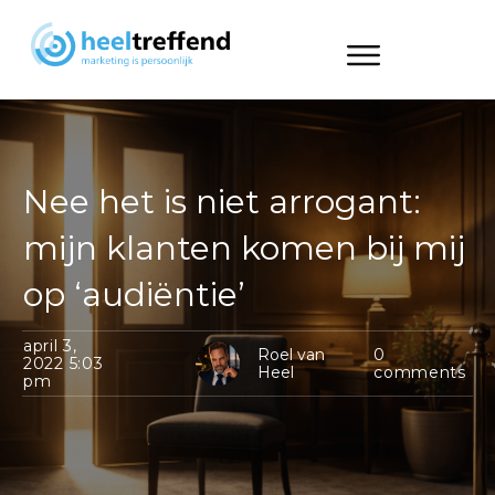
Nee het is niet arrogant:
mijn klanten komen bij mij
op ‘audiëntie’
april 3,
Roel van
0
2022 5:03
Heel
comments
pm