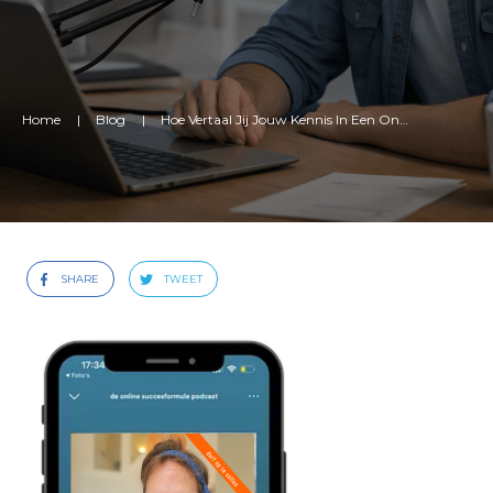
Home
|
Blog
|
Hoe Vertaal Jij Jouw Kennis In Een Online Training? [podcast]
SHARE
TWEET