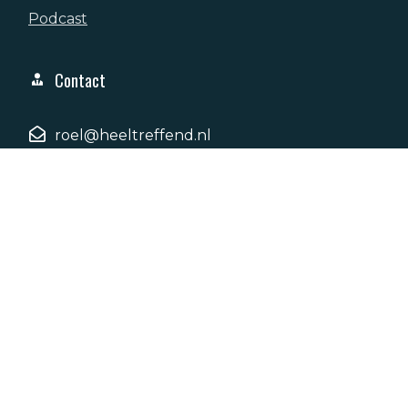
Podcast
Contact
roel@heeltreffend.nl
+31 6 415 36 057
Basielhof 65, 4907AH, Oosterhout
© Copyright
2026
. All rights reserved.
Privacyverklaring
Algemene Voorwaarden
Disclaimer