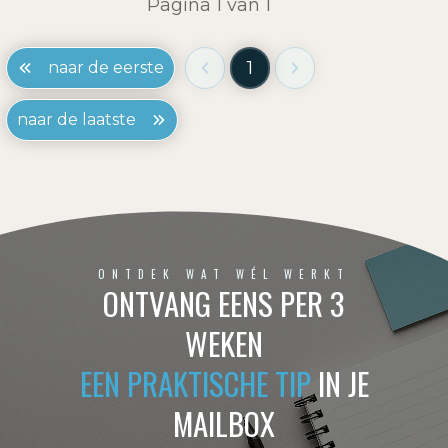
Pagina
1
van
1
1
naar de eerste
naar de laatste
ONTDEK WAT WÉL WERKT
ONTVANG EENS PER 3
WEKEN
EEN PRAKTISCHE TIP
IN JE
MAILBOX