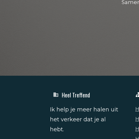
Samen
Heel Treffend
Ik help je meer halen uit
H
het verkeer dat je al
H
hebt.
H