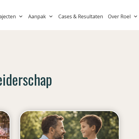
ajecten
Aanpak
Cases & Resultaten
Over Roel
leiderschap