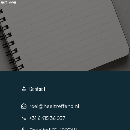
den we
Contact
roel@heeltreffend.nl
+31 6 415 36 057