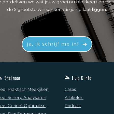
 ontdekken we wat jouw groei nu blokkeert en vin
de 5 grootste winkansen die je nu laat liggen.
ja, ik schrijf me in!
Snel naar
Hulp & Info
eel Praktisch Meekijken
Cases
eel Scherp Analyseren
Artikelen
Heel Gericht Optimaliseren
Podcast
eel Slim Segmenteren