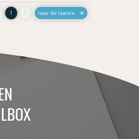
1
naar de laatste
EN
ILBOX