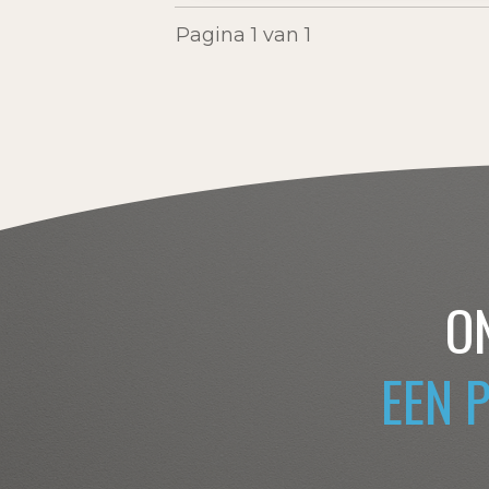
Pagina
1
van
1
O
EEN 