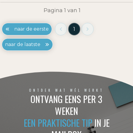
Pagina
1
van
1
1
naar de eerste
naar de laatste
ONTDEK WAT WÉL WERKT
ONTVANG EENS PER 3
WEKEN
EEN PRAKTISCHE TIP
IN JE