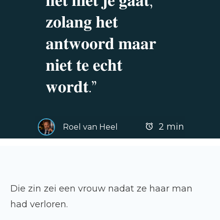
𝐡𝐞𝐭 𝐦𝐞𝐭 𝐣𝐞 𝐠𝐚𝐚𝐭,
𝐳𝐨𝐥𝐚𝐧𝐠 𝐡𝐞𝐭
𝐚𝐧𝐭𝐰𝐨𝐨𝐫𝐝 𝐦𝐚𝐚𝐫
𝐧𝐢𝐞𝐭 𝐭𝐞 𝐞𝐜𝐡𝐭
𝐰𝐨𝐫𝐝𝐭.”
2
min
Roel van Heel
Die zin zei een vrouw nadat ze haar man
had verloren.