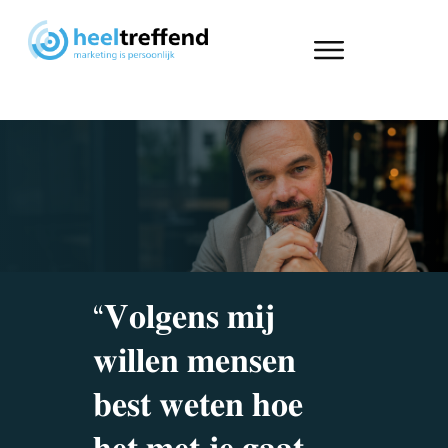
“𝐕𝐨𝐥𝐠𝐞𝐧𝐬 𝐦𝐢𝐣
𝐰𝐢𝐥𝐥𝐞𝐧 𝐦𝐞𝐧𝐬𝐞𝐧
𝐛𝐞𝐬𝐭 𝐰𝐞𝐭𝐞𝐧 𝐡𝐨𝐞