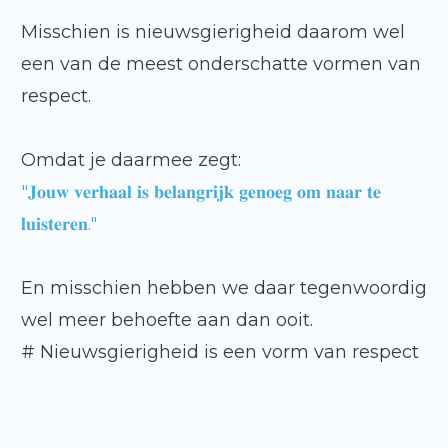
Misschien is nieuwsgierigheid daarom wel
een van de meest onderschatte vormen van
respect.
Omdat je daarmee zegt:
"𝐉𝐨𝐮𝐰 𝐯𝐞𝐫𝐡𝐚𝐚𝐥 𝐢𝐬 𝐛𝐞𝐥𝐚𝐧𝐠𝐫𝐢𝐣𝐤 𝐠𝐞𝐧𝐨𝐞𝐠 𝐨𝐦 𝐧𝐚𝐚𝐫 𝐭𝐞
𝐥𝐮𝐢𝐬𝐭𝐞𝐫𝐞𝐧."
En misschien hebben we daar tegenwoordig
wel meer behoefte aan dan ooit.
# Nieuwsgierigheid is een vorm van respect