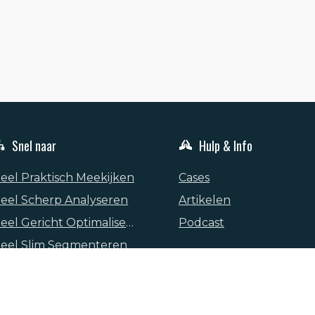
Snel naar
Hulp & Info
eel Praktisch Meekijken
Cases
eel Scherp Analyseren
Artikelen
Heel Gericht Optimaliseren
Podcast
eel Slim Segmenteren