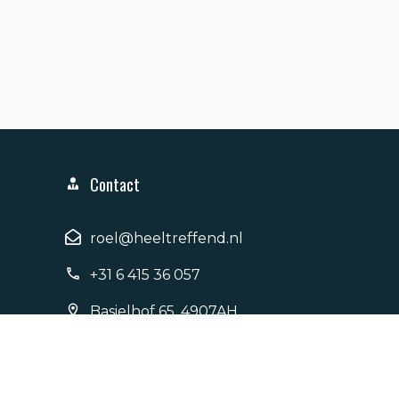
Contact
roel@heeltreffend.nl
+31 6 415 36 057
Basielhof 65, 4907AH,
Oosterhout