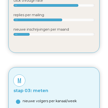
click through rate
5.6%
replies per mailing
+60%
nieuwe inschrijvingen per maand
+20%
M
stap 03: meten
nieuwe volgers per kanaal/week