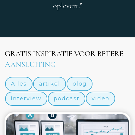
oplevert.”
GRATIS INSPIRATIE VOOR BETERE
AANSLUITING
Alles
artikel
blog
interview
podcast
video