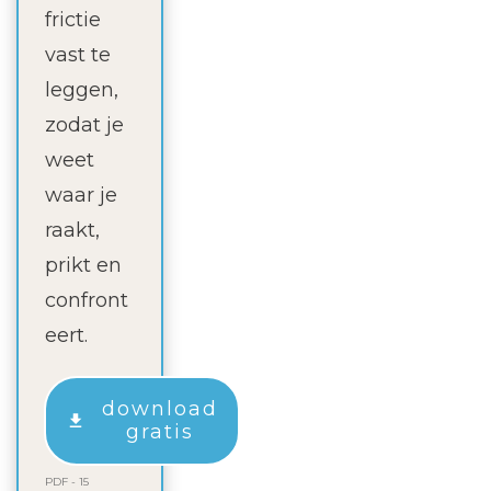
frictie
vast te
leggen,
zodat je
weet
waar je
raakt,
prikt en
confront
eert.
download
gratis
PDF - 15