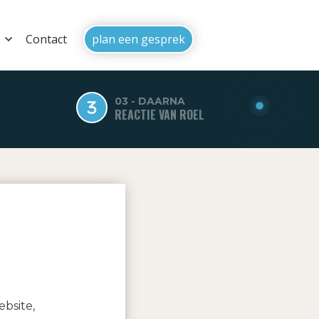
Contact
plan een gesprek
03 - DAARNA
REACTIE VAN ROEL
ebsite,