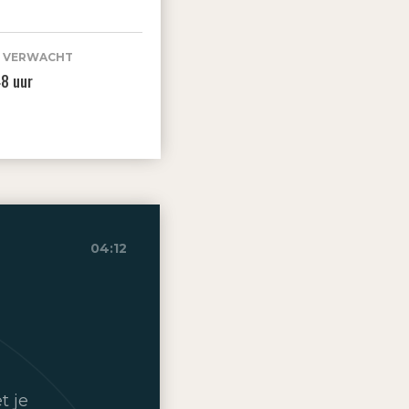
E VERWACHT
48 uur
04:12
t je