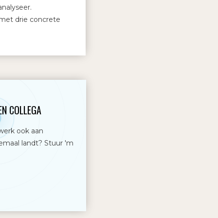
 analyseer.
met drie concrete
EN COLLEGA
werk ook aan
lemaal landt? Stuur 'm