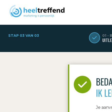
STAP 03 VAN 03
01 -
UITL
BED
IK LE
Je aanvr