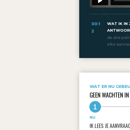
00:1
WAT IK IN 
ANTWOOR
2
de drie patr
elke aanvr
WAT ER NU GEBE
GEEN WACHTEN IN
NU
IK LEES JE AANVRAA