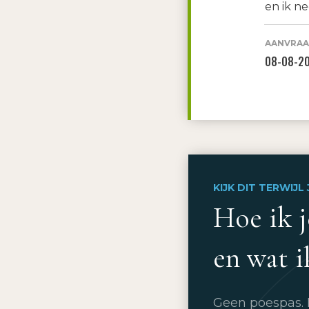
en ik n
AANVRAA
08-08-2
KIJK DIT TERWIJL
Hoe ik 
en wat i
Geen poespas. I