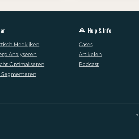
aar
Hulp & Info
ktisch Meekijken
Cases
erp Analyseren
Artikelen
cht Optimaliseren
Podcast
m Segmenteren
P