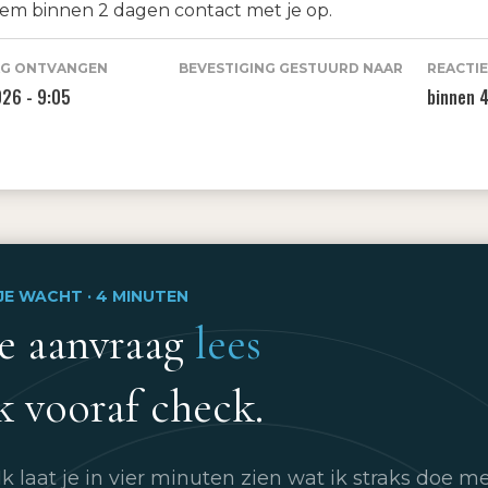
eem binnen 2 dagen contact met je op.
G ONTVANGEN
BEVESTIGING GESTUURD NAAR
REACTI
026
-
9:05
binnen 
 JE WACHT · 4 MINUTEN
je aanvraag
lees
k vooraf check.
k laat je in vier minuten zien wat ik straks doe me