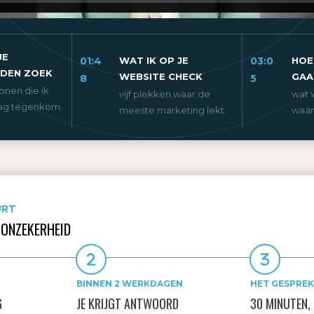
JE
01:4
WAT IK OP JE
03:0
HOE
DEN ZOEK
WEBSITE CHECK
GAA
8
5
onen die ik
vijf plekken waar de
wat 
aag tegenkom.
meeste marketing lekt.
waar
URT
 ONZEKERHEID
BINNEN 2 WERKDAGEN
HET GESPREK
G
JE KRIJGT ANTWOORD
30 MINUTEN,