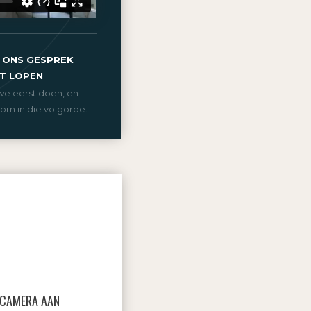
 ONS GESPREK
T LOPEN
we eerst doen, en
om in die volgorde.
 CAMERA AAN